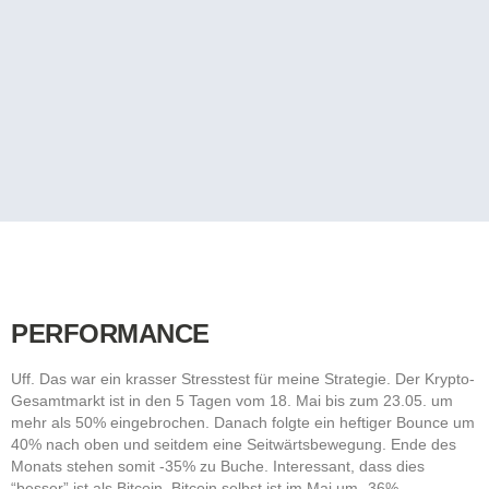
PERFORMANCE
Uff. Das war ein krasser Stresstest für meine Strategie. Der Krypto-
Gesamtmarkt ist in den 5 Tagen vom 18. Mai bis zum 23.05. um
mehr als 50% eingebrochen. Danach folgte ein heftiger Bounce um
40% nach oben und seitdem eine Seitwärtsbewegung. Ende des
Monats stehen somit -35% zu Buche. Interessant, dass dies
“besser” ist als Bitcoin. Bitcoin selbst ist im Mai um -36%