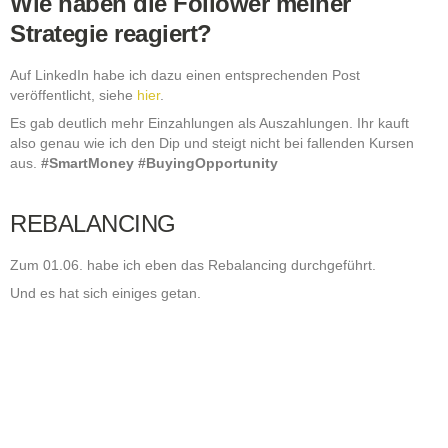
Wie haben die Follower meiner
Strategie reagiert?
Auf LinkedIn habe ich dazu einen entsprechenden Post
veröffentlicht, siehe
hier
.
Es gab deutlich mehr Einzahlungen als Auszahlungen. Ihr kauft
also genau wie ich den Dip und steigt nicht bei fallenden Kursen
aus.
#SmartMoney #BuyingOpportunity
REBALANCING
Zum 01.06. habe ich eben das Rebalancing durchgeführt.
Und es hat sich einiges getan.
4x Neu
Internet Computer (ICP), Polygon (Matic), Ethereum Classic (ETC)
und Dai (DAI) sind neu in den Top25 und wurden entsprechend mit
je 4% zu meinem Index hinzugefügt.